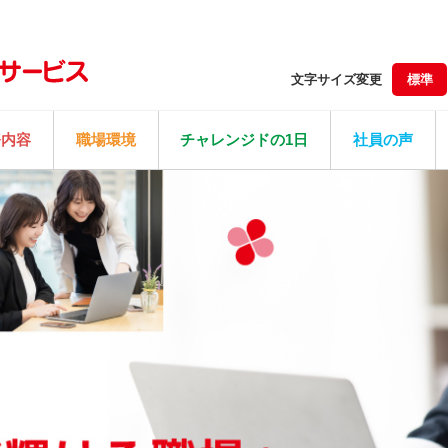
文字サイズ変更
標準
務内容
職場環境
チャレンジドの1日
社員の声